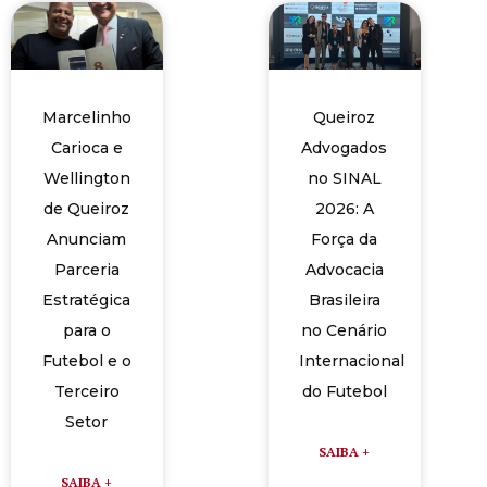
Marcelinho
Queiroz
Carioca e
Advogados
Wellington
no SINAL
de Queiroz
2026: A
Anunciam
Força da
Parceria
Advocacia
Estratégica
Brasileira
para o
no Cenário
Futebol e o
Internacional
Terceiro
do Futebol
Setor
SAIBA +
SAIBA +