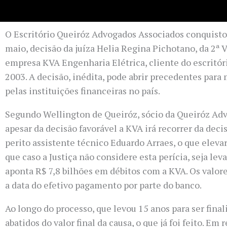
O Escritório Queiróz Advogados Associados conquistou 
maio, decisão da juíza Helia Regina Pichotano, da 2ª V
empresa KVA Engenharia Elétrica, cliente do escritóri
2003. A decisão, inédita, pode abrir precedentes para 
pelas instituições financeiras no país.
Segundo Wellington de Queiróz, sócio da Queiróz Advo
apesar da decisão favorável a KVA irá recorrer da deci
perito assistente técnico Eduardo Arraes, o que elevar
que caso a Justiça não considere esta perícia, seja le
aponta R$ 7,8 bilhões em débitos com a KVA. Os valor
a data do efetivo pagamento por parte do banco.
Ao longo do processo, que levou 15 anos para ser fina
abatidos do valor final da causa, o que já foi feito.