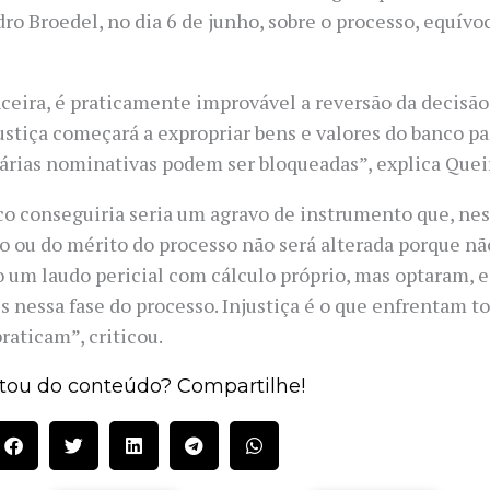
ro Broedel, no dia 6 de junho, sobre o processo, equívo
ceira, é praticamente improvável a reversão da decisão 
ustiça começará a expropriar bens e valores do banco par
nárias nominativas podem ser bloqueadas”, explica Quei
o conseguiria seria um agravo de instrumento que, nest
nco ou do mérito do processo não será alterada porque n
o um laudo pericial com cálculo próprio, mas optaram, 
 nessa fase do processo. Injustiça é o que enfrentam to
raticam”, criticou.
tou do conteúdo? Compartilhe!
S
S
S
S
S
h
h
h
h
h