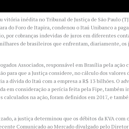
vitória inédita no Tribunal de Justiça de São Paulo (TJ
ara do Foro de Itapira, condenou o Itaú Unibanco a pagar
o, por cobranças indevidas de juros em diferentes cont
milhares de brasileiros que enfrentam, diariamente, os 
gados Associados, responsável em Brasília pela ação c
são para que a Justiça considere, no cálculo dos valores
ia a dívida do Itaú com a empresa a R$ 13 bilhões. O ad
vada em consideração a perícia feita pela Fipe, também i
es calculados na ação, foram definidos em 2017, e tamb
lizado, a justiça determinou que os débitos da KVA com
 Em recente Comunicado ao Mercado divulgado pelo Direto