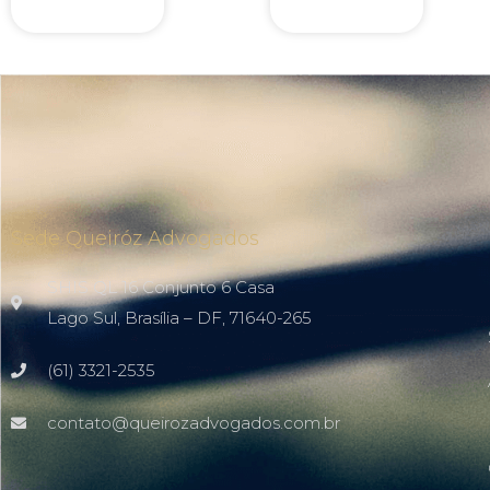
Sede Queiróz Advogados
SHIS QL 16 Conjunto 6 Casa
Lago Sul, Brasília – DF, 71640-265
(61) 3321-2535
contato@queirozadvogados.com.br