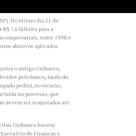
SP). No último dia 21 de
 R$ 7,6 bilhões para a
as empresariais, entre 1998 e
juros abusivos aplicados
ontra o antigo Unibanco,
 devidos pelo banco, laudo do
vogado pedirá, no recurso,
ncluída no processo, que
ém devem ser reajustados até
 o Itaú Unibanco fossem
r Executivo de Finanças e