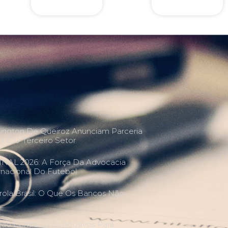
lington De Queiroz Anunciam Parceria
l E O Terceiro Setor
NAL 2026: A Força Da Advocacia
ernacional Do Futebol
ola Brasil: O Que Os Bancos Não
 Contra Juros Abusivos Para