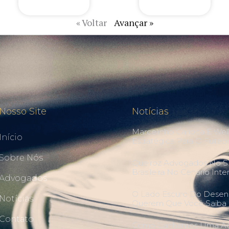
« Voltar
Avançar »
Nosso Site
Notícias
Marcelinho Carioca E Wel
Início
Estratégica Para O Futebo
Sobre Nós
Queiroz Advogados No SI
Brasileira No Cenário Int
Advogados
O Lado Escuro Do Desenr
Notícias
Querem Que Você Saiba
Contato
Como Ganhamos Uma Ação