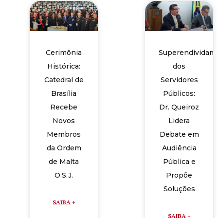
Cerimônia
Superendividam
Histórica:
dos
Catedral de
Servidores
Brasília
Públicos:
Recebe
Dr. Queiroz
Novos
Lidera
Membros
Debate em
da Ordem
Audiência
de Malta
Pública e
O.S.J.
Propõe
Soluções
SAIBA +
SAIBA +