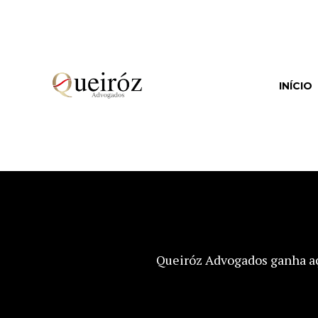
Ir
para
o
conteúdo
INÍCIO
Queiróz Advogados ganha açã