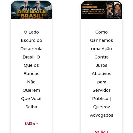
a
a
a
a
a
r
r
r
r
r
e
e
e
e
e
o
o
o
o
o
O Lado
Como
n
n
n
n
n
Escuro do
Ganhamos
f
t
l
t
w
Desenrola
uma Ação
a
w
i
e
h
Brasil: O
Contra
c
i
n
l
a
Que os
Juros
e
t
k
e
t
Bancos
Abusivos
b
t
e
g
s
Não
para
o
e
d
r
a
Querem
Servidor
o
r
i
a
p
Que Você
Público |
k
n
m
p
Saiba
Queiroz
Advogados
SAIBA +
SAIBA +