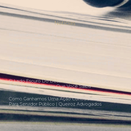
Notícias
Marcelinho Carioca E Wellington De Queiroz
Anunciam Parceria Estratégica Para O Futebol E O
Terceiro Setor
Queiroz Advogados No SINAL 2026: A Força Da
Advocacia Brasileira No Cenário Internacional Do
Futebol
O Lado Escuro Do Desenrola Brasil: O Que Os
Bancos Não Querem Que Você Saiba
Como Ganhamos Uma Ação Contra Juros Abusivos
Para Servidor Público | Queiroz Advogados