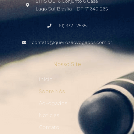
SHIS QL 16 Conjunto 6 Casa
Lago Sul, Brasília – DF, 71640-265
(61) 3321-2535
contato@queirozadvogados.com.br
Nosso Site
Início
Sobre Nós
Advogados
Notícias
Contato