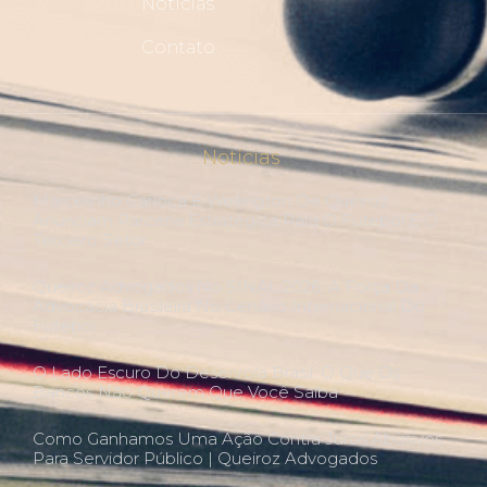
Notícias
Contato
Notícias
Marcelinho Carioca E Wellington De Queiroz
Anunciam Parceria Estratégica Para O Futebol E O
Terceiro Setor
Queiroz Advogados No SINAL 2026: A Força Da
Advocacia Brasileira No Cenário Internacional Do
Futebol
O Lado Escuro Do Desenrola Brasil: O Que Os
Bancos Não Querem Que Você Saiba
Como Ganhamos Uma Ação Contra Juros Abusivos
Para Servidor Público | Queiroz Advogados