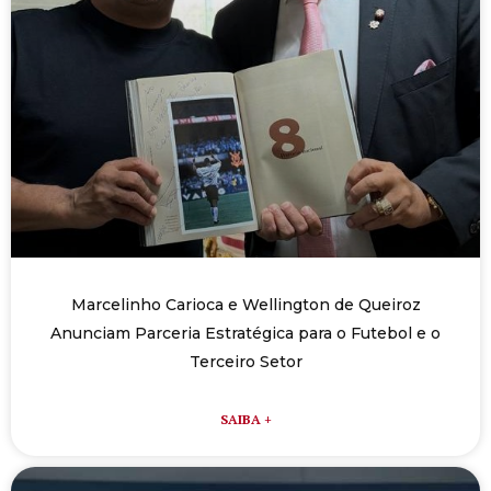
e
t
k
e
t
b
t
e
g
s
o
e
d
r
a
o
r
i
a
p
k
n
m
p
Marcelinho Carioca e Wellington de Queiroz
Anunciam Parceria Estratégica para o Futebol e o
Terceiro Setor
SAIBA +