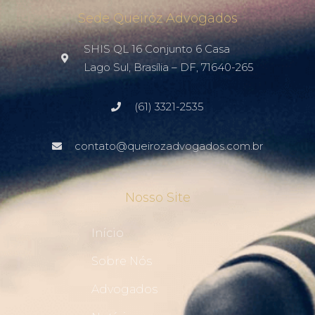
Sede Queiróz Advogados
SHIS QL 16 Conjunto 6 Casa
Lago Sul, Brasília – DF, 71640-265
(61) 3321-2535
contato@queirozadvogados.com.br
Nosso Site
Início
Sobre Nós
Advogados