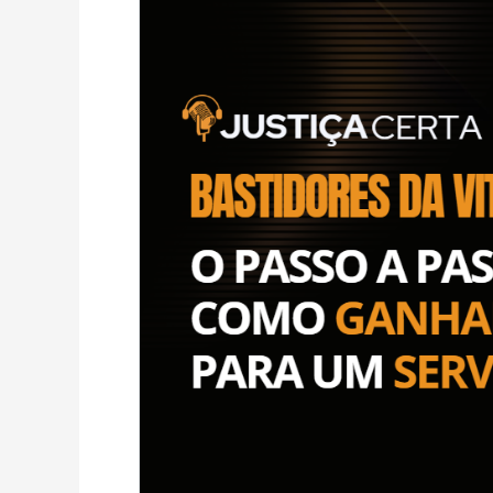
uma
Ação
Contra
Juros
Abusivos
para
Servidor
Público
|
Queiroz
Advogados