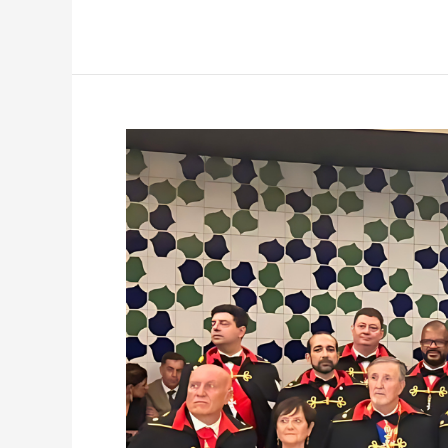
Cerimônia
Histórica:
Catedral
de
Brasília
Recebe
Novos
Membros
da
Ordem
de